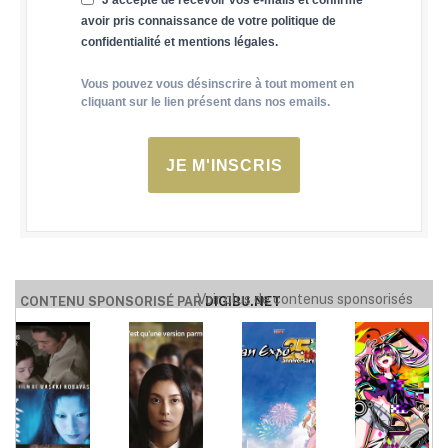
J'accepte de recevoir vos e-mails et confirme
avoir pris connaissance de votre politique de
confidentialité et mentions légales.
Vous pouvez vous désinscrire à tout moment en
cliquant sur le lien présent dans nos emails.
JE M'INSCRIS
Voir plus de contenus sponsorisés
CONTENU SPONSORISÉ PAR
DIGIBU.NET