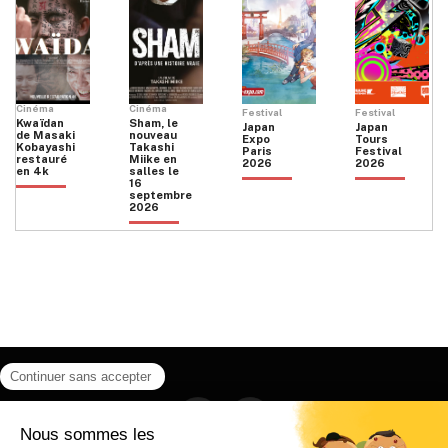
Cinéma
Cinéma
Festival
Festival
Kwaïdan
Sham, le
Japan
Japan
de Masaki
nouveau
Expo
Tours
Kobayashi
Takashi
Paris
Festival
restauré
Miike en
2026
2026
en 4k
salles le
16
septembre
2026
Facebook
Instagram