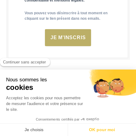
confidentialité et mentions légales.
Vous pouvez vous désinscrire à tout moment en
cliquant sur le lien présent dans nos emails.
JE M'INSCRIS
Voir plus de contenus sponsorisés
CONTENU SPONSORISÉ PAR
DIGIBU.NET