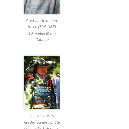
Aristocrate de l’ère
Heian (794-1185).
©Angeles Marin
Cabello
Les samouraïs
gradés ou non font le
spectacle. ©Angeles