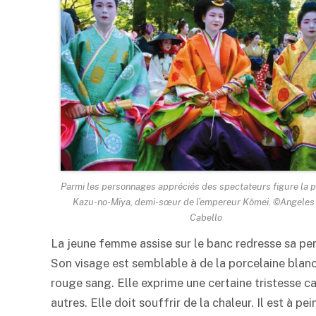
Parmi les personnages appréciés des spectateurs figure la 
Kazu-no-Miya, demi-sœur de l’empereur Kômei. ©Angeles
Cabello
La jeune femme assise sur le banc redresse sa per
Son visage est semblable à de la porcelaine blan
rouge sang. Elle exprime une certaine tristesse ca
autres. Elle doit souffrir de la chaleur. Il est à 