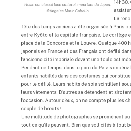
14h30. 
Heian est classé bien culturel important du Japon.
assister
©Angeles Marin Cabello
La reno
fête des temps anciens a été organisée à Paris p
entre Kyôto et la capitale française. Le cortège e
place de la Concorde et le Louvre. Quelque 400 
japonais en France et des Français ont défilé dan
l’ancienne cité impériale devant une foule estimé
Pendant ce temps, dans le parc du Palais impéria
enfants habillés dans des costumes qui constitue
pour le défilé. Leurs habits de soie scintillent so
leurs vêtements. D’autres se détendent et sirotent
l’occasion. Autour d’eux, on ne compte plus les cha
couple de bœufs !
Une multitude de photographes se promènent au m
tout ce qu’ils peuvent. Bien que sollicités à tou