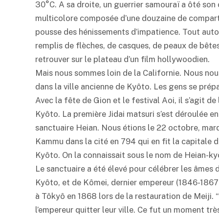
30°C. A sa droite, un guerrier samouraï a ôté son 
multicolore composée d’une douzaine de compart
pousse des hénissements d’impatience. Tout autou
remplis de flèches, de casques, de peaux de bêtes
retrouver sur le plateau d’un film hollywoodien.
Mais nous sommes loin de la Californie. Nous nous
dans la ville ancienne de Kyôto. Les gens se prépa
Avec la fête de Gion et le festival Aoi, il s’agit d
Kyôto. La première Jidai matsuri s’est déroulée
sanctuaire Heian. Nous étions le 22 octobre, marq
Kammu dans la cité en 794 qui en fit la capitale du
Kyôto. On la connaissait sous le nom de Heian-kyô, 
Le sanctuaire a été élevé pour célébrer les âmes
Kyôto, et de Kômei, dernier empereur (1846-1867) 
à Tôkyô en 1868 lors de la restauration de Meiji. 
l’empereur quitter leur ville. Ce fut un moment tr