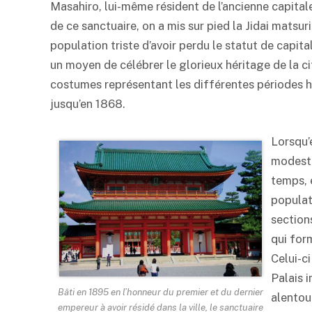
Masahiro, lui-même résident de l’ancienne capitale
de ce sanctuaire, on a mis sur pied la Jidai matsur
population triste d’avoir perdu le statut de capita
un moyen de célébrer le glorieux héritage de la c
costumes représentant les différentes périodes his
jusqu’en 1868.
Lorsqu’e
modeste
temps, e
populat
section
qui for
Celui-ci
Palais i
Bâti en 1895 en l’honneur du premier et du dernier
alentour
empereur à avoir résidé dans la ville, le sanctuaire