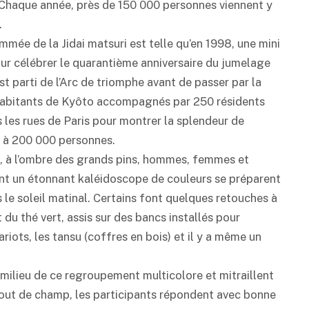
Chaque année, près de 150 000 personnes viennent y
.
mmée de la Jidai matsuri est telle qu’en 1998, une mini
our célébrer le quarantième anniversaire du jumelage
st parti de l’Arc de triomphe avant de passer par la
habitants de Kyôto accompagnés par 250 résidents
s les rues de Paris pour montrer la splendeur de
e à 200 000 personnes.
l, à l’ombre des grands pins, hommes, femmes et
nt un étonnant kaléidoscope de couleurs se préparent
us le soleil matinal. Certains font quelques retouches à
 du thé vert, assis sur des bancs installés pour
riots, les tansu (coffres en bois) et il y a même un
ilieu de ce regroupement multicolore et mitraillent
t bout de champ, les participants répondent avec bonne