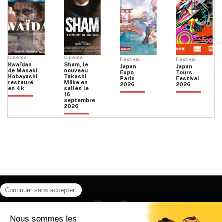
Cinéma
Cinéma
Festival
Festival
Kwaïdan
Sham, le
Japan
Japan
de Masaki
nouveau
Expo
Tours
Kobayashi
Takashi
Paris
Festival
restauré
Miike en
2026
2026
en 4k
salles le
16
septembre
2026
Facebook
Instagram