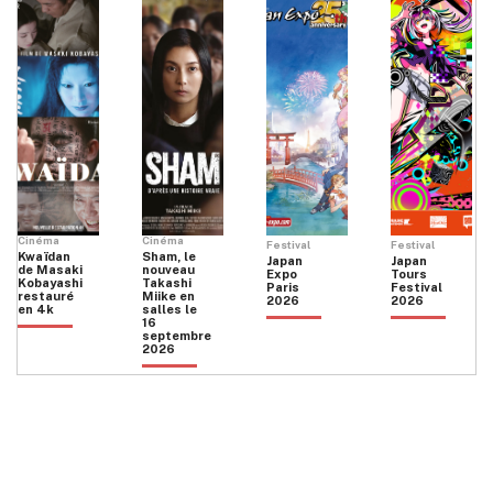
Cinéma
Cinéma
Festival
Festival
Kwaïdan
Sham, le
Japan
Japan
de Masaki
nouveau
Expo
Tours
Kobayashi
Takashi
Paris
Festival
restauré
Miike en
2026
2026
en 4k
salles le
16
septembre
2026