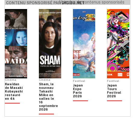
Voir plus de contenus sponsorisés
CONTENU SPONSORISÉ PAR
DIGIBU.NET
Cinéma
Cinéma
Festival
Festival
Kwaïdan
Sham, le
Japan
Japan
de Masaki
nouveau
Expo
Tours
Kobayashi
Takashi
Paris
Festival
restauré
Miike en
2026
2026
en 4k
salles le
16
septembre
2026