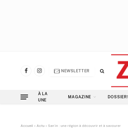
NEWSLETTER
Facebook
Instagram
À LA
MAGAZINE
DOSSIER
UNE
Accueil
»
Actu
»
San’in : une région à découvrir et à savourer