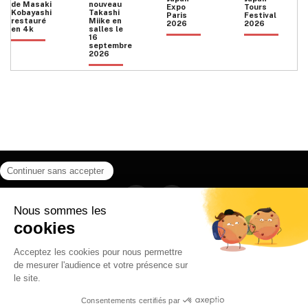
de Masaki
nouveau
Expo
Tours
Kobayashi
Takashi
Paris
Festival
restauré
Miike en
2026
2026
en 4k
salles le
16
septembre
2026
Facebook
Instagram
HOME
QUI SOMMES NOUS
CONTACT
POLITIQUE DE CONFIDENTIALITÉ
日本語
© 2026 Ilyfunet communication