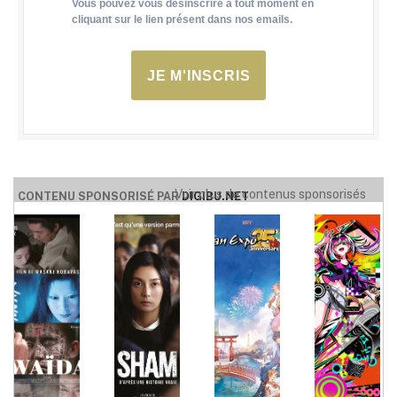
Vous pouvez vous désinscrire à tout moment en
cliquant sur le lien présent dans nos emails.
JE M'INSCRIS
Voir plus de contenus sponsorisés
CONTENU SPONSORISÉ PAR
DIGIBU.NET