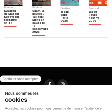
Cinéma
Cinéma
Festival
Festival
Kwaïdan
Sham, le
Japan
Japan
de Masaki
nouveau
Expo
Tours
Kobayashi
Takashi
Paris
Festival
restauré
Miike en
2026
2026
en 4k
salles le
16
septembre
2026
Facebook
Instagram
HOME
QUI SOMMES NOUS
CONTACT
POLITIQUE DE CONFIDENTIALITÉ
日本語