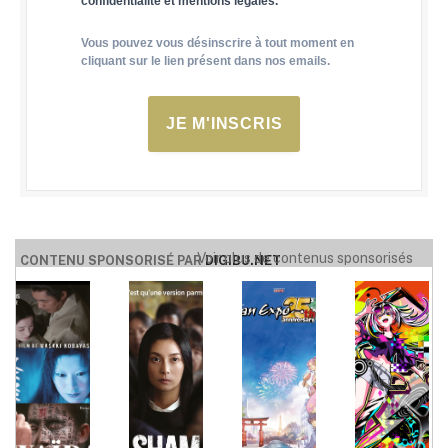
confidentialité et mentions légales.
Vous pouvez vous désinscrire à tout moment en
cliquant sur le lien présent dans nos emails.
JE M'INSCRIS
Voir plus de contenus sponsorisés
CONTENU SPONSORISÉ PAR
DIGIBU.NET