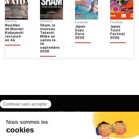
Cinéma
Cinéma
Festival
Festival
Kwaïdan
Sham, le
Japan
Japan
de Masaki
nouveau
Expo
Tours
Kobayashi
Takashi
Paris
Festival
restauré
Miike en
2026
2026
en 4k
salles le
16
septembre
2026
Facebook
Instagram
HOME
QUI SOMMES NOUS
CONTACT