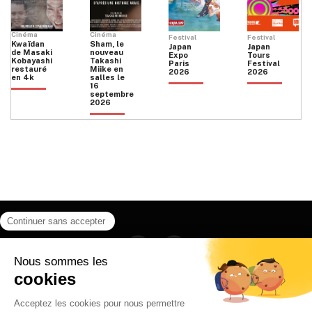
Cinéma
Cinéma
Festival
Festival
Kwaïdan
Sham, le
Japan
Japan
de Masaki
nouveau
Expo
Tours
Kobayashi
Takashi
Paris
Festival
restauré
Miike en
2026
2026
en 4k
salles le
16
septembre
2026
Facebook
Instagram
HOME
QUI SOMMES NOUS
CONTACT