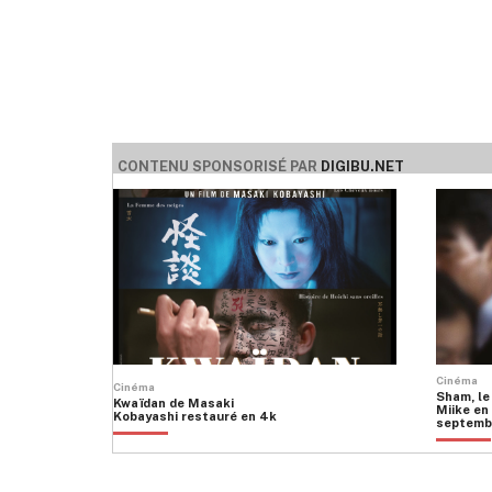
CONTENU SPONSORISÉ PAR
DIGIBU.NET
Cinéma
Cinéma
Sham, le
Kwaïdan de Masaki
Miike en 
Kobayashi restauré en 4k
septemb