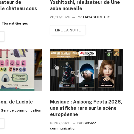
sateur de
Yoshitoshi, réalisateur de Une
le château sous-
aube nouvelle
28/07/2026
Par
HAYASHI Mizue
r
Florent Gorges
LIRE LA SUITE
pon, de Luciole
Musique : Anisong Festa 2026,
une affiche rare sur la scène
r
Service communication
européenne
03/07/2026
Par
Service
communication