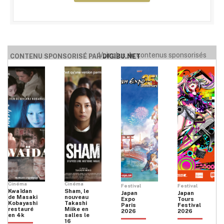
Voir plus de contenus sponsorisés
CONTENU SPONSORISÉ PAR
DIGIBU.NET
Cinéma
Cinéma
Festival
Festival
Kwaïdan
Sham, le
Japan
Japan
de Masaki
nouveau
Expo
Tours
Kobayashi
Takashi
Paris
Festival
restauré
Miike en
2026
2026
en 4k
salles le
16