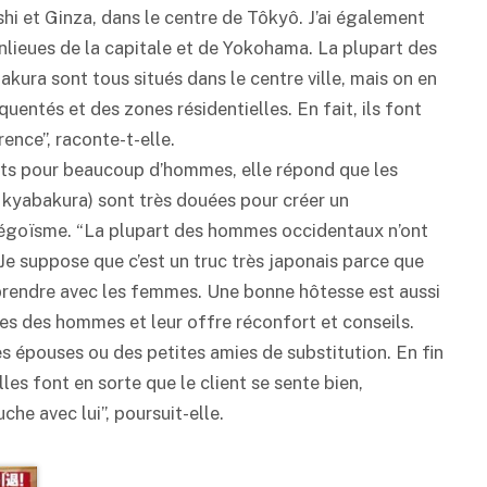
shi et Ginza, dans le centre de Tôkyô. J’ai également
anlieues de la capitale et de Yokohama. La plupart des
kura sont tous situés dans le centre ville, mais on en
entés et des zones résidentielles. En fait, ils font
ence”, raconte-t-elle.
ants pour beaucoup d’hommes, elle répond que les
 à kyabakura) sont très douées pour créer un
 l’égoïsme. “La plupart des hommes occidentaux n’ont
e suppose que c’est un truc très japonais parce que
prendre avec les femmes. Une bonne hôtesse est aussi
s des hommes et leur offre réconfort et conseils.
s épouses ou des petites amies de substitution. En fin
les font en sorte que le client se sente bien,
uche avec lui”, poursuit-elle.