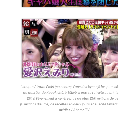
Lorsque Aizawa Emiri (au centre), l’une des kyabajô les plus c
du quartier de Kabukichô, à Tôkyô, a pris sa retraite au prin
2019, l’événement a généré plus de plus 250 millions de y
(2 millions d’euros) de recettes en deux jours et suscité l’atten
médias./ Abema TV