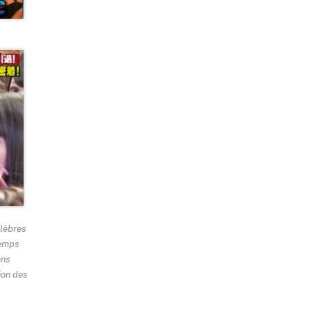
élèbres
temps
ens
tion des