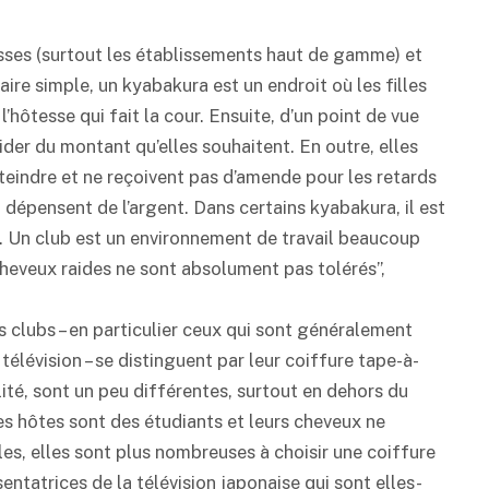
esses (surtout les établissements haut de gamme) et
re simple, un kyabakura est un endroit où les filles
 l’hôtesse qui fait la cour. Ensuite, d’un point de vue
ider du montant qu’elles souhaitent. En outre, elles
tteindre et ne reçoivent pas d’amende pour les retards
t dépensent de l’argent. Dans certains kyabakura, il est
x. Un club est un environnement de travail beaucoup
 cheveux raides ne sont absolument pas tolérés”,
 clubs – en particulier ceux qui sont généralement
élévision – se distinguent par leur coiffure tape-à-
alité, sont un peu différentes, surtout en dehors du
des hôtes sont des étudiants et leurs cheveux ne
les, elles sont plus nombreuses à choisir une coiffure
entatrices de la télévision japonaise qui sont elles-