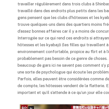
travailler régulièrement dans trois clubs à Shinba
travaillé dans des endroits plus petits dans les b
gens pensent que les clubs d’hôtesses et les kyaba
trouve quelques-uns dans des quartiers moins fréqu
d’assez bonnes affaires car il y a moins de concurr
Interrogée sur ce qui rend ces endroits si attray
hôtesses et les kyabajô (les filles qui travaillent
environnement confortable, propice au flirt et à
probablement pas besoin de ce genre de choses. J
beaucoup de gars ici ne savent pas comment s’y 
une sorte de psychologue qui écoute les problème
Parfois, elles peuvent être considérées comme de
de compte, les hôtesses vendent de la flatterie. El
important et qu’il s’attende à ce qu’un jour elle co