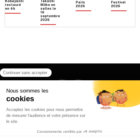
Kobayashi
Takashi
Paris
Festival
restauré
Miike en
2026
2026
en 4k
salles le
16
septembre
2026
Facebook
Instagram
HOME
QUI SOMMES NOUS
CONTACT
POLITIQUE DE CONFIDENTIALITÉ
日本語
© 2026 Ilyfunet communication