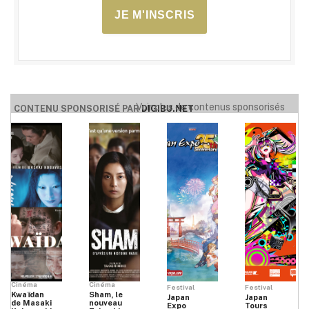
JE M'INSCRIS
Voir plus de contenus sponsorisés
CONTENU SPONSORISÉ PAR
DIGIBU.NET
Cinéma
Cinéma
Festival
Festival
Kwaïdan
Sham, le
Japan
Japan
de Masaki
nouveau
Expo
Tours