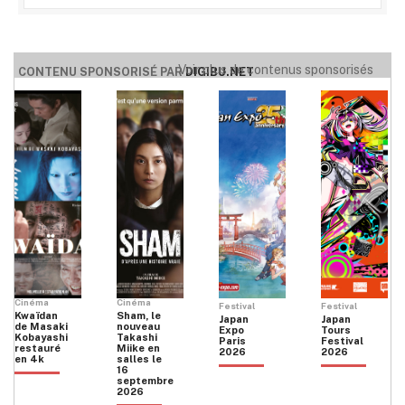
Voir plus de contenus sponsorisés
CONTENU SPONSORISÉ PAR
DIGIBU.NET
Cinéma
Cinéma
Festival
Festival
Kwaïdan
Sham, le
Japan
Japan
de Masaki
nouveau
Expo
Tours
Kobayashi
Takashi
Paris
Festival
restauré
Miike en
2026
2026
en 4k
salles le
16
septembre
2026