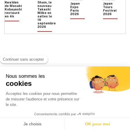
Kwaïdan
Sham, le
Japan
Japan
de Masaki
nouveau
Expo
Tours
Kobayashi
Takashi
Paris
Festival
restauré
Miike en
2026
2026
en 4k
salles le
16
septembre
2026
Facebook
Instagram
HOME
QUI SOMMES NOUS
CONTACT
POLITIQUE DE CONFIDENTIALITÉ
日本語
© 2026 Ilyfunet communication