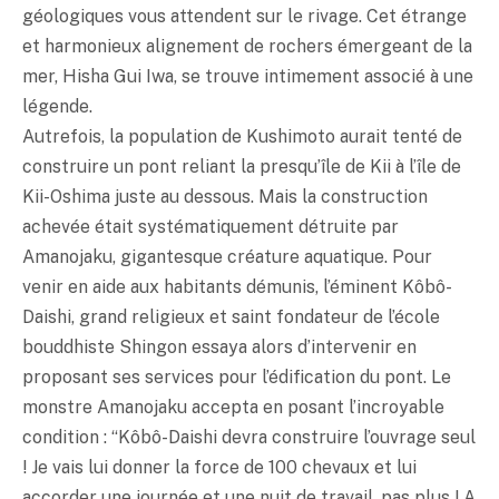
géologiques vous attendent sur le rivage. Cet étrange
et harmonieux alignement de rochers émergeant de la
mer, Hisha Gui Iwa, se trouve intimement associé à une
légende.
Autrefois, la population de Kushimoto aurait tenté de
construire un pont reliant la presqu’île de Kii à l’île de
Kii-Oshima juste au dessous. Mais la construction
achevée était systématiquement détruite par
Amanojaku, gigantesque créature aquatique. Pour
venir en aide aux habitants démunis, l’éminent Kôbô-
Daishi, grand religieux et saint fondateur de l’école
bouddhiste Shingon essaya alors d’intervenir en
proposant ses services pour l’édification du pont. Le
monstre Amanojaku accepta en posant l’incroyable
condition : “Kôbô-Daishi devra construire l’ouvrage seul
! Je vais lui donner la force de 100 chevaux et lui
accorder une journée et une nuit de travail, pas plus ! A