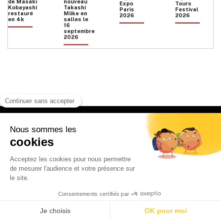
de Masaki
nouveau
Expo
Tours
Kobayashi
Takashi
Paris
Festival
restauré
Miike en
2026
2026
en 4k
salles le
16
septembre
2026
Facebook
Instagram
HOME
QUI SOMMES NOUS
CONTACT
POLITIQUE DE CONFIDENTIALITÉ
日本語
© 2026 Ilyfunet communication