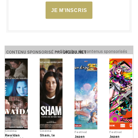
JE M'INSCRIS
Voir plus de contenus sponsorisés
CONTENU SPONSORISÉ PAR
DIGIBU.NET
Cinéma
Cinéma
Festival
Festival
Kwaïdan
Sham, le
Japan
Japan