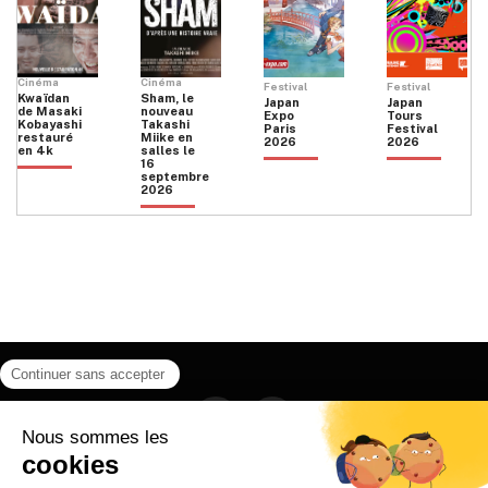
Cinéma
Cinéma
Festival
Festival
Kwaïdan
Sham, le
Japan
Japan
de Masaki
nouveau
Expo
Tours
Kobayashi
Takashi
Paris
Festival
restauré
Miike en
2026
2026
en 4k
salles le
16
septembre
2026
Facebook
Instagram