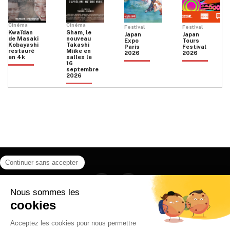
Cinéma
Cinéma
Festival
Festival
Kwaïdan
Sham, le
Japan
Japan
de Masaki
nouveau
Expo
Tours
Kobayashi
Takashi
Paris
Festival
restauré
Miike en
2026
2026
en 4k
salles le
16
septembre
2026
Facebook
Instagram
HOME
QUI SOMMES NOUS
CONTACT