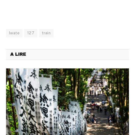
Iwate
127
train
A LIRE