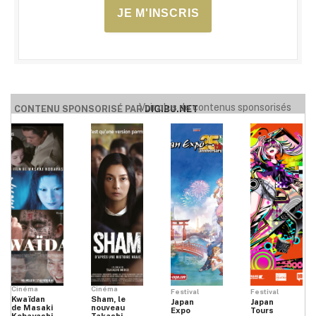
JE M'INSCRIS
Voir plus de contenus sponsorisés
CONTENU SPONSORISÉ PAR
DIGIBU.NET
Cinéma
Cinéma
Festival
Festival
Kwaïdan
Sham, le
Japan
Japan
de Masaki
nouveau
Expo
Tours
Kobayashi
Takashi