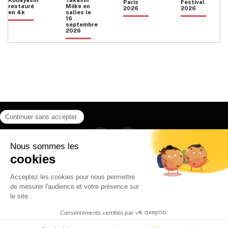
Paris
Festival
restauré
Miike en
2026
2026
en 4k
salles le
16
septembre
2026
Facebook
Instagram
HOME
QUI SOMMES NOUS
CONTACT
POLITIQUE DE CONFIDENTIALITÉ
日本語
© 2026 Ilyfunet communication