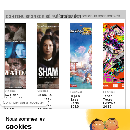
Voir plus de contenus sponsorisés
CONTENU SPONSORISÉ PAR
DIGIBU.NET
Cinéma
Cinéma
Festival
Festival
Kwaïdan
Sham, le
Japan
Japan
de Masaki
nouveau
Expo
Tours
Kobayashi
Takashi
Paris
Festival
restauré
Miike en
2026
2026
en 4k
salles le
16
septembre
2026