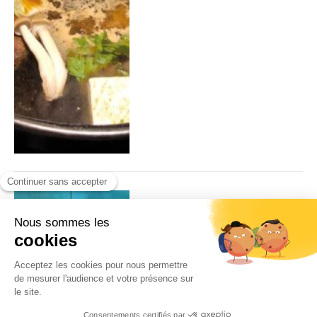
Week-end nippon à…
Amsterdam
Par
Odaira Namihei
08/02/2019