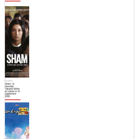
Cinéma
Sham, le
nouveau
Takashi Miike
en salles le 16
septembre
2026