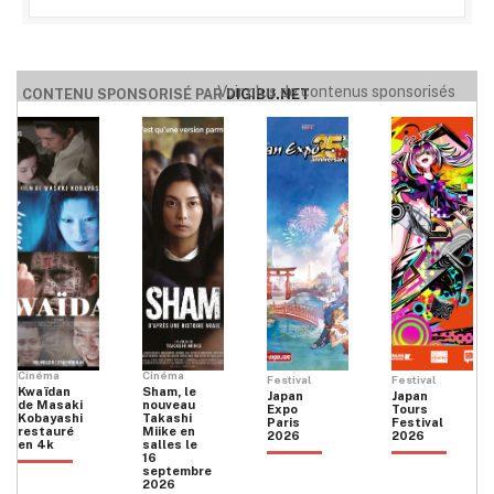
Voir plus de contenus sponsorisés
CONTENU SPONSORISÉ PAR
DIGIBU.NET
Cinéma
Cinéma
Festival
Festival
Kwaïdan
Sham, le
Japan
Japan
de Masaki
nouveau
Expo
Tours
Kobayashi
Takashi
Paris
Festival
restauré
Miike en
2026
2026
en 4k
salles le
16
septembre
2026