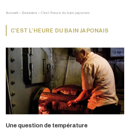
Accueil
»
Dossiers
»
C'est l'heure du bain japonais
C’EST L’HEURE DU BAIN JAPONAIS
Une question de température