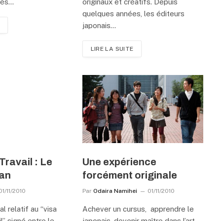
rès…
originaux et créatifs. Depuis
quelques années, les éditeurs
japonais…
LIRE LA SUITE
ravail : Le
Une expérience
lan
forcément originale
01/11/2010
Par
Odaira Namihei
01/11/2010
al relatif au “visa
Achever un cursus, apprendre le
l” signé entre le
japonais, devenir maître dans l’art