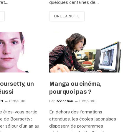
érêt…
quelques centaines de…
LIRE LA SUITE
Boursetty, un
Manga ou cinéma,
éussi
pourquoi pas ?
rd
01/11/2010
Par
Rédaction
01/11/2010
e êtes-vous partie
En dehors des formations
re de Boursetty :
attendues, les écoles japonaises
er séjour d’un an au
disposent de programmes