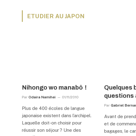
ETUDIER AU JAPON
Nihongo wo manabô !
Quelques 
questions 
Par
Odaira Namihei
01/11/2010
Par
Gabriel Berna
Plus de 400 écoles de langue
japonaise existent dans l’archipel.
Avant de prendr
Laquelle doit-on choisir pour
et de commence
réussir son séjour ? Une des
bagages, le ca