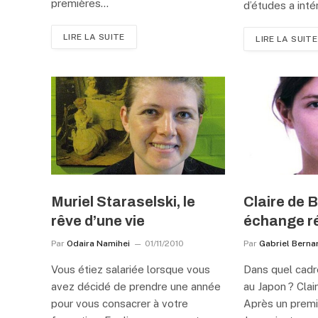
premières…
d’études a int
LIRE LA SUITE
LIRE LA SUITE
Muriel Staraselski, le
Claire de 
rêve d’une vie
échange r
Par
Odaira Namihei
01/11/2010
Par
Gabriel Berna
Vous étiez salariée lorsque vous
Dans quel cadr
avez décidé de prendre une année
au Japon ? Clai
pour vous consacrer à votre
Après un premi