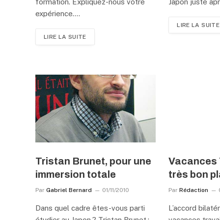
formation. Expliquez-nous votre
Japon juste ap
expérience.…
LIRE LA SUITE
LIRE LA SUITE
Tristan Brunet, pour une
Vacances T
immersion totale
très bon p
Par
Gabriel Bernard
01/11/2010
Par
Rédaction
Dans quel cadre êtes-vous parti
L’accord bilatér
étudier au Japon ? Tristan Brunet :
vacances travai