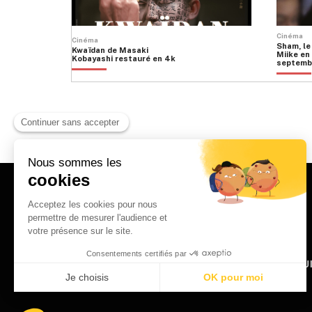
Cinéma
Cinéma
Sham, le
Kwaïdan de Masaki
Miike en 
Kobayashi restauré en 4k
septemb
HOME
QU