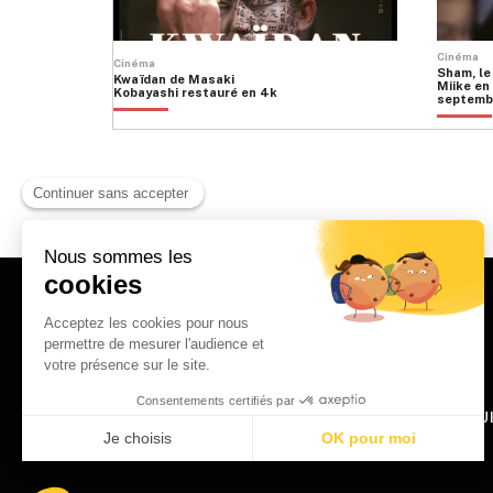
Cinéma
Cinéma
Sham, le
Kwaïdan de Masaki
Miike en 
Kobayashi restauré en 4k
septemb
HOME
QU