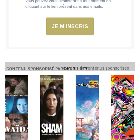
Vous pouvez vous désinscrire à tout moment en
cliquant sur le lien présent dans nos emails.
JE M'INSCRIS
Voir plus de contenus sponsorisés
CONTENU SPONSORISÉ PAR
DIGIBU.NET