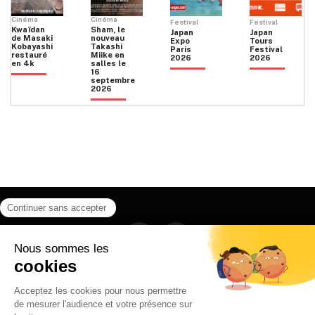
Cinéma
Cinéma
Festival
Festival
Kwaïdan
Sham, le
Japan
Japan
de Masaki
nouveau
Expo
Tours
Kobayashi
Takashi
Paris
Festival
restauré
Miike en
2026
2026
en 4k
salles le
16
septembre
2026
Facebook
Instagram
HOME
QUI SOMMES NOUS
CONTACT
POLITIQUE DE CONFIDENTIALITÉ
日本語