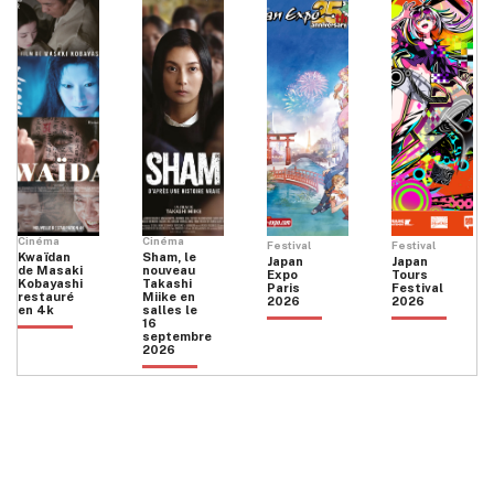
Cinéma
Cinéma
Festival
Festival
Kwaïdan
Sham, le
Japan
Japan
de Masaki
nouveau
Expo
Tours
Kobayashi
Takashi
Paris
Festival
restauré
Miike en
2026
2026
en 4k
salles le
16
septembre
2026