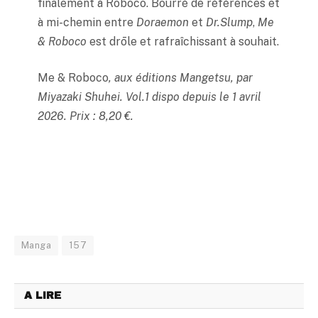
finalement à Roboco. Bourré de références et
à mi-chemin entre
Doraemon
et
Dr.Slump
,
Me
& Roboco
est drōle et rafraîchissant à souhait.
Me & Roboco
, aux éditions Mangetsu, par
Miyazaki Shuhei. Vol.1 dispo depuis le 1 avril
2026. Prix : 8,20 €.
Manga
157
A LIRE