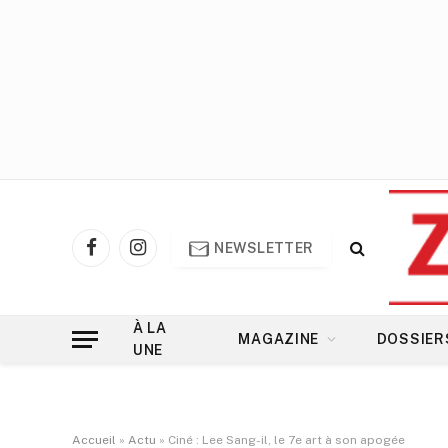
NEWSLETTER
Facebook
Instagram
À LA
MAGAZINE
DOSSIER
UNE
Accueil
»
Actu
»
Ciné : Lee Sang-il, le 7e art à son apogée