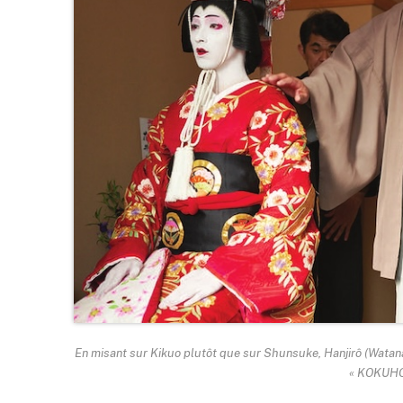
En misant sur Kikuo plutôt que sur Shunsuke, Hanjirô (Wat
« KOKUHO 