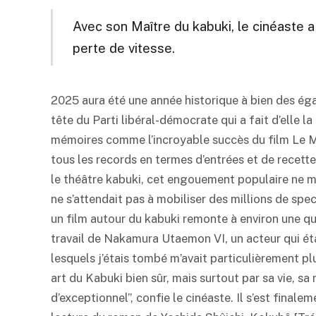
Avec son Maître du
kabuki
, le cinéaste 
perte de vitesse.
2025 aura été une année historique à bien des éga
tête du Parti libéral-démocrate qui a fait d’elle l
mémoires comme l’incroyable succès du film Le 
tous les records en termes d’entrées et de recet
le théâtre
kabuki
, cet engouement populaire ne ma
ne s’attendait pas à mobiliser des millions de spec
un film autour du
kabuki
remonte à environ une quin
travail de Nakamura Utaemon VI, un acteur qui éta
lesquels j’étais tombé m’avait particulièrement plu
art du
Kabuki
bien sûr, mais surtout par sa vie, sa
d’exceptionnel”, confie le cinéaste. Il s’est finale