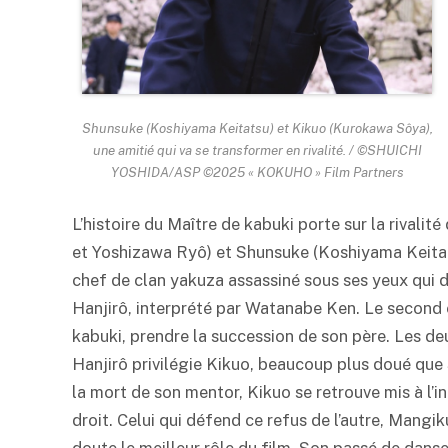
Shunsuke (Koshiyama Keitatsu) et Kikuo (Kurokawa Sôya),
une amitié qui va se transformer en rivalité. / ©SHUICHI
YOSHIDA/ASP ©2025 « KOKUHO » Film Partners
L’histoire du Maître de
kabuki
porte sur la rivalit
et Yoshizawa Ryô) et Shunsuke (Koshiyama Keitats
chef de clan yakuza assassiné sous ses yeux qui 
Hanjirô, interprété par Watanabe Ken. Le second est
kabuki
, prendre la succession de son père. Les d
Hanjirô privilégie Kikuo, beaucoup plus doué que 
la mort de son mentor, Kikuo se retrouve mis à l’
droit. Celui qui défend ce refus de l’autre, Mangi