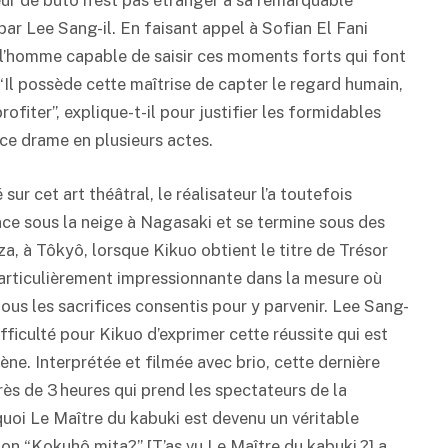
eur de butô n’est pas étranger à sa remarquable
ar Lee Sang-il. En faisant appel à Sofian El Fani
 l’homme capable de saisir ces moments forts qui font
Il possède cette maîtrise de capter le regard humain,
rofiter”, explique-t-il pour justifier les formidables
 ce drame en plusieurs actes.
sur cet art théâtral, le réalisateur l’a toutefois
e sous la neige à Nagasaki et se termine sous des
za, à Tôkyô, lorsque Kikuo obtient le titre de Trésor
particulièrement impressionnante dans la mesure où
tous les sacrifices consentis pour y parvenir. Lee Sang-
ifficulté pour Kikuo d’exprimer cette réussite qui est
ène. Interprétée et filmée avec brio, cette dernière
ès de 3 heures qui prend les spectateurs de la
quoi Le Maître du
kabuki
est devenu un véritable
ion “Kokuhô mita?” [T’as vu Le Maître du
kabuki
?] a