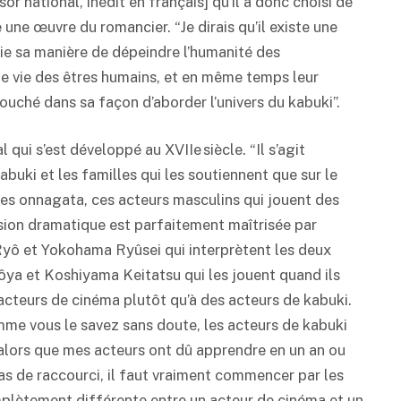
r national, inédit en français] qu’il a donc choisi de
te une œuvre du romancier. “Je dirais qu’il existe une
récie sa manière de dépeindre l’humanité des
 de vie des êtres humains, et en même temps leur
touché dans sa façon d’aborder l’univers du
kabuki
”.
l qui s’est développé au XVIIe siècle. “Il s’agit
abuki
et les familles qui les soutiennent que sur le
les onnagata, ces acteurs masculins qui jouent des
nsion dramatique est parfaitement maîtrisée par
 Ryô et Yokohama Ryûsei qui interprètent les deux
ya et Koshiyama Keitatsu qui les jouent quand ils
s acteurs de cinéma plutôt qu’à des acteurs de
kabuki
.
Comme vous le savez sans doute, les acteurs de
kabuki
, alors que mes acteurs ont dû apprendre en un an ou
 pas de raccourci, il faut vraiment commencer par les
plètement différente entre un acteur de cinéma et un