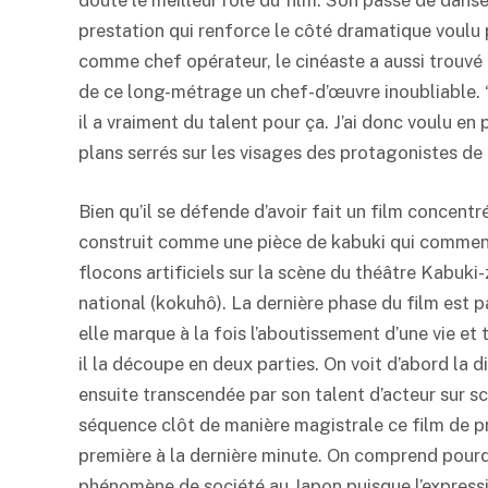
doute le meilleur rôle du film. Son passé de dans
prestation qui renforce le côté dramatique voulu p
comme chef opérateur, le cinéaste a aussi trouvé
de ce long-métrage un chef-d’œuvre inoubliable. “
il a vraiment du talent pour ça. J’ai donc voulu en p
plans serrés sur les visages des protagonistes de
Bien qu’il se défende d’avoir fait un film concentré 
construit comme une pièce de
kabuki
qui commenc
flocons artificiels sur la scène du théâtre
Kabuki
-
national (kokuhô). La dernière phase du film est 
elle marque à la fois l’aboutissement d’une vie et 
il la découpe en deux parties. On voit d’abord la d
ensuite transcendée par son talent d’acteur sur sc
séquence clôt de manière magistrale ce film de pr
première à la dernière minute. On comprend pour
phénomène de société au Japon puisque l’express