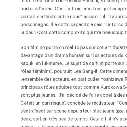
lecture du roman de Yoshida Shûichi, Kokuhô [Tréso
porter à l’écran. C’est la troisième fois qu’il adap
véritable affinité entre nous”, assure-t-il. “J’app
personnages. Il a cette capacité à saisir la force
laideur. C’est cette complexité qui m’a beaucoup 
Son film ne porte en réalité pas sur cet art théâtra
davantage d’un drame humain sur les acteurs de
k
kabuki
en lui-même. Le sujet de ce film porte sur 
rôles féminins”, poursuit Lee Sang-il. Cette dime
l’ensemble des acteurs, en particulier Yoshizawa
principaux rôles adultes tout comme Kurokawa Sô
sont plus jeunes. “J’ai décidé de faire appel à de
C’était un pari risqué”, concède le réalisateur. “
s’entraînent sur scène depuis leur plus jeune âge
deux, soit en très peu de temps. Cela dit, il n’y a
bases. La façon de marcher, par exemple, est com