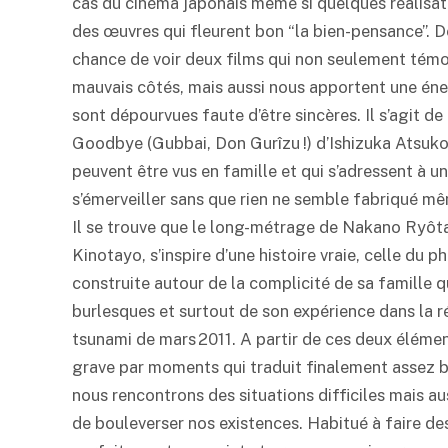
cas du cinéma japonais même si quelques réalisa
des œuvres qui fleurent bon “la bien-pensance”. D
chance de voir deux films qui non seulement témo
mauvais côtés, mais aussi nous apportent une éne
sont dépourvues faute d’être sincères. Il s’agit 
Goodbye (Gubbai, Don Gurîzu !) d’Ishizuka Atsuko, 
peuvent être vus en famille et qui s’adressent à un 
s’émerveiller sans que rien ne semble fabriqué même
Il se trouve que le long-métrage de Nakano Ryôta,
Kinotayo, s’inspire d’une histoire vraie, celle du
construite autour de la complicité de sa famille 
burlesques et surtout de son expérience dans la ré
tsunami de mars 2011. A partir de ces deux éléments
grave par moments qui traduit finalement assez b
nous rencontrons des situations difficiles mais a
de bouleverser nos existences. Habitué à faire de