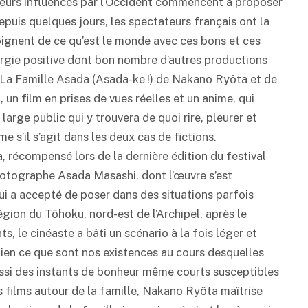
teurs influencés par l’Occident commencent à proposer
epuis quelques jours, les spectateurs français ont la
ignent de ce qu’est le monde avec ces bons et ces
rgie positive dont bon nombre d’autres productions
de La Famille Asada (Asada-ke !) de Nakano Ryôta et de
un film en prises de vues réelles et un anime, qui
large public qui y trouvera de quoi rire, pleurer et
 s’il s’agit dans les deux cas de fictions.
 récompensé lors de la dernière édition du festival
 photographe Asada Masashi, dont l’œuvre s’est
qui a accepté de poser dans des situations parfois
gion du Tôhoku, nord-est de l’Archipel, après le
, le cinéaste a bâti un scénario à la fois léger et
ien ce que sont nos existences au cours desquelles
ussi des instants de bonheur même courts susceptibles
s films autour de la famille, Nakano Ryôta maîtrise