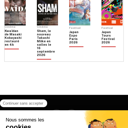
Cinéma
Cinéma
Festival
Festival
Kwaïdan
Sham, le
Japan
Japan
de Masaki
nouveau
Expo
Tours
Kobayashi
Takashi
Paris
Festival
restauré
Miike en
2026
2026
en 4k
salles le
16
septembre
2026
Facebook
Instagram