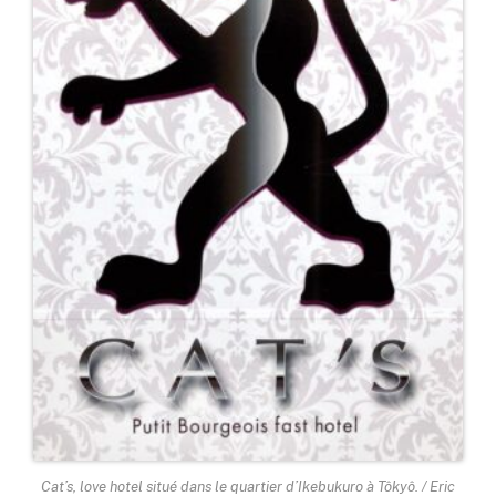
Cat’s, love hotel situé dans le quartier d’Ikebukuro à Tôkyô. / Eric