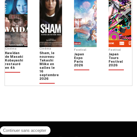
Cinéma
Cinéma
Festival
Festival
Kwaïdan
Sham, le
Japan
Japan
de Masaki
nouveau
Expo
Tours
Kobayashi
Takashi
Paris
Festival
restauré
Miike en
2026
2026
en 4k
salles le
16
septembre
2026