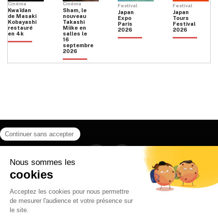
Cinéma
Cinéma
Festival
Festival
Kwaïdan
Sham, le
Japan
Japan
de Masaki
nouveau
Expo
Tours
Kobayashi
Takashi
Paris
Festival
restauré
Miike en
2026
2026
en 4k
salles le
16
septembre
2026
Facebook
Instagram
HOME
QUI SOMMES NOUS
CONTACT
POLITIQUE DE CONFIDENTIALITÉ
日本語