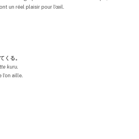
t un réel plaisir pour l’œil.
てくる。
tte kuru.
l’on aille.