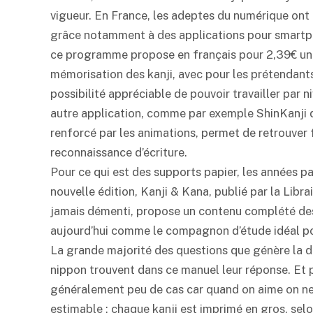
vigueur. En France, les adeptes du numérique ont 
grâce notamment à des applications pour smartph
ce programme propose en français pour 2,39€ une a
mémorisation des kanji, avec pour les prétendants
possibilité appréciable de pouvoir travailler par n
autre application, comme par exemple ShinKanji qu
renforcé par les animations, permet de retrouver 
reconnaissance d’écriture.
Pour ce qui est des supports papier, les années pa
nouvelle édition, Kanji & Kana, publié par la Libr
jamais démenti, propose un contenu complété des
aujourd’hui comme le compagnon d’étude idéal po
La grande majorité des questions que génère la d
nippon trouvent dans ce manuel leur réponse. Et p
généralement peu de cas car quand on aime on ne
estimable : chaque kanji est imprimé en gros, selon