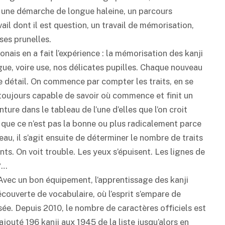
 une démarche de longue haleine, un parcours
ail dont il est question, un travail de mémorisation,
uses prunelles.
nais en a fait l’expérience : la mémorisation des kanji
igue, voire use, nos délicates pupilles. Chaque nouveau
le détail. On commence par compter les traits, en se
 toujours capable de savoir où commence et finit un
nture dans le tableau de l’une d’elles que l’on croit
e que ce n’est pas la bonne ou plus radicalement parce
au, il s’agit ensuite de déterminer le nombre de traits
nts. On voit trouble. Les yeux s’épuisent. Les lignes de
?…
 Avec un bon équipement, l’apprentissage des kanji
découverte de vocabulaire, où l’esprit s’empare de
e. Depuis 2010, le nombre de caractères officiels est
ajouté 196 kanji aux 1945 de la liste jusqu’alors en