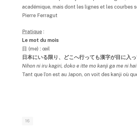
académique, mais dont les lignes et les courbes son
Pierre Ferragut
Pratique
:
Le mot du mois
目 (me) : œil
日本にいる限り、どこへ行っても漢字が目に入っ
Nihon ni iru kagiri, doko e itte mo kanji ga me ni hai
Tant que l’on est au Japon, on voit des kanji où que 
16