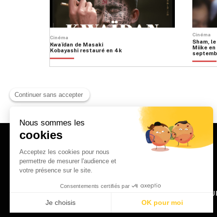
Cinéma
Cinéma
Sham, le
Kwaïdan de Masaki
Miike en 
Kobayashi restauré en 4k
septemb
HOME
QU