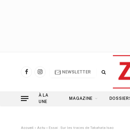
NEWSLETTER
Facebook
Instagram
À LA
MAGAZINE
DOSSIER
UNE
Accueil
»
Actu
»
Essai : Sur les traces de Takahata Isao