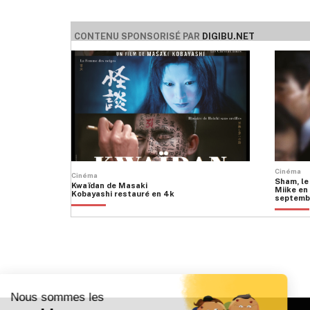
CONTENU SPONSORISÉ PAR
DIGIBU.NET
Cinéma
Cinéma
Sham, le
Kwaïdan de Masaki
Miike en 
Kobayashi restauré en 4k
septemb