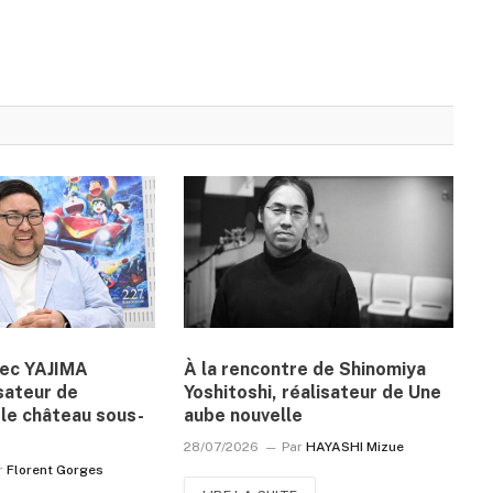
vec YAJIMA
À la rencontre de Shinomiya
sateur de
Yoshitoshi, réalisateur de Une
le château sous-
aube nouvelle
28/07/2026
Par
HAYASHI Mizue
r
Florent Gorges