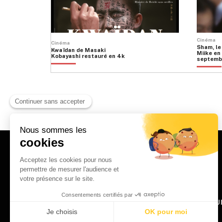
Cinéma
Cinéma
Sham, le
Kwaïdan de Masaki
Miike en 
Kobayashi restauré en 4k
septemb
HOME
QU