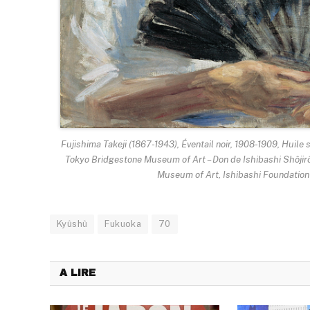
Fujishima Takeji (1867-1943), Éventail noir, 1908-1909, Huile s
Tokyo Bridgestone Museum of Art – Don de Ishibashi Shôjirô
Museum of Art, Ishibashi Foundation
Kyûshû
Fukuoka
70
A LIRE