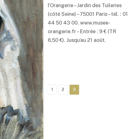
l’Orangerie – Jardin des Tuileries
(côté Seine) – 75001 Paris – tél. : 01
44 50 43 00. www.musee-
orangerie.fr – Entrée : 9 € (TR
6,50 €). Jusqu’au 21 août.
1
2
3