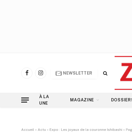
NEWSLETTER
Facebook
Instagram
À LA
MAGAZINE
DOSSIER
UNE
Accueil
»
Actu
»
Expo : Les joyaux de la couronne Ishibashi
»
Pag