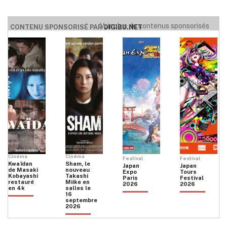
Voir plus de contenus sponsorisés
CONTENU SPONSORISÉ PAR
DIGIBU.NET
Cinéma
Cinéma
Festival
Festival
Kwaïdan
Sham, le
Japan
Japan
de Masaki
nouveau
Expo
Tours
Kobayashi
Takashi
Paris
Festival
restauré
Miike en
2026
2026
en 4k
salles le
16
septembre
2026