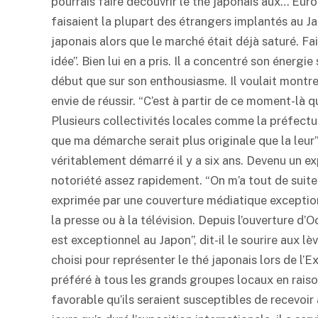
pourrais faire découvrir le thé japonais aux… Euro
faisaient la plupart des étrangers implantés au Ja
japonais alors que le marché était déjà saturé. Fa
idée”. Bien lui en a pris. Il a concentré son énergi
début que sur son enthousiasme. Il voulait montrer
envie de réussir. “C’est à partir de ce moment-là q
Plusieurs collectivités locales comme la préfectu
que ma démarche serait plus originale que la leur”,
véritablement démarré il y a six ans. Devenu un e
notoriété assez rapidement. “On m’a tout de suite 
exprimée par une couverture médiatique exceptionn
la presse ou à la télévision. Depuis l’ouverture d’
est exceptionnel au Japon”, dit-il le sourire aux lè
choisi pour représenter le thé japonais lors de l
préféré à tous les grands groupes locaux en raison 
favorable qu’ils seraient susceptibles de recevoir 