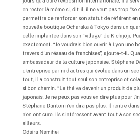
jours qu’a duré l’exposition internationale, il a 
en rester là même si, dit-il, il ne veut pas trop “se 
permettre de renforcer son statut de référent en m
nouvelle boutique Ocharaka à Tokyo dans un quarti
celle implantée dans son “village” de Kichijôji. Pui
exactement. “Je voudrais bien ouvrir à Lyon une 
travers d’un réseau de franchises”, ajoute-t-il. Qua
ambassadeur de la culture japonaise, Stéphane Da
d’entreprise parmi d’autres qui évolue dans un sec
tout, il a construit tout seul son entreprise et cela 
si bon chemin. “Le thé va devenir un produit de pl
japonais. Je ne peux pas vous en dire plus pour l’in
Stéphane Danton n’en dira pas plus. Il rentre dan
n’en ont cure. Ils s’intéressent avant tout à son s
ailleurs.
Odaira Namihei