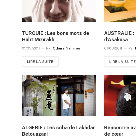
TURQUIE : Les bons mots de
AUSTRALIE : S
Halit Mizirakli
d’Asakusa
01/03/2011
Par
Odaira Namihei
01/03/2011
Par
LIRE LA SUITE
LIRE LA SUITE
ALGERIE : Les soba de Lakhdar
Rencontre av
Belouazani
de cœur