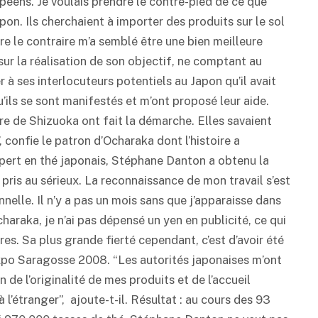
péens. Je voulais prendre le contre-pied de ce que
pon. Ils cherchaient à importer des produits sur le sol
ire le contraire m’a semblé être une bien meilleure
e sur la réalisation de son objectif, ne comptant au
 à ses interlocuteurs potentiels au Japon qu’il avait
u’ils se sont manifestés et m’ont proposé leur aide.
re de Shizuoka ont fait la démarche. Elles savaient
 confie le patron d’Ocharaka dont l’histoire a
xpert en thé japonais, Stéphane Danton a obtenu la
pris au sérieux. La reconnaissance de mon travail s’est
elle. Il n’y a pas un mois sans que j’apparaisse dans
Ocharaka, je n’ai pas dépensé un
yen
en publicité, ce qui
vres. Sa plus grande fierté cependant, c’est d’avoir été
’Expo Saragosse 2008. “Les autorités japonaises m’ont
de l’originalité de mes produits et de l’accueil
à l’étranger”, ajoute-t-il. Résultat : au cours des 93