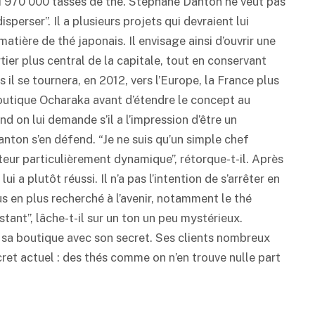
servi 970 000 tasses de thé. Stéphane Danton ne veut pas
disperser”. Il a plusieurs projets qui devraient lui
atière de thé japonais. Il envisage ainsi d’ouvrir une
er plus central de la capitale, tout en conservant
s il se tournera, en 2012, vers l’Europe, la France plus
boutique Ocharaka avant d’étendre le concept au
nd on lui demande s’il a l’impression d’être un
nton s’en défend. “Je ne suis qu’un simple chef
teur particulièrement dynamique”, rétorque-t-il. Après
lui a plutôt réussi. Il n’a pas l’intention de s’arrêter en
us en plus recherché à l’avenir, notamment le thé
stant”, lâche-t-il sur un ton un peu mystérieux.
s sa boutique avec son secret. Ses clients nombreux
ecret actuel : des thés comme on n’en trouve nulle part