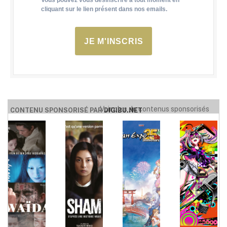
Vous pouvez vous désinscrire à tout moment en
cliquant sur le lien présent dans nos emails.
JE M'INSCRIS
Voir plus de contenus sponsorisés
CONTENU SPONSORISÉ PAR
DIGIBU.NET