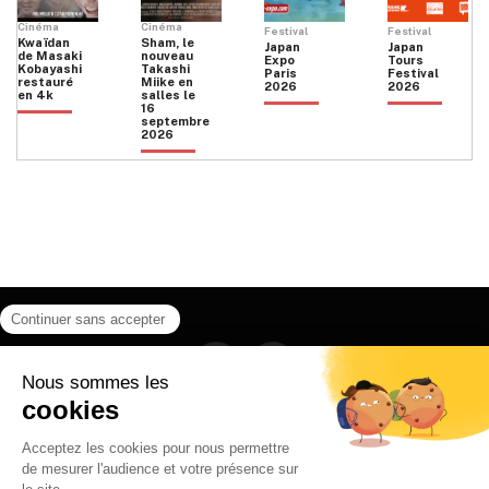
Cinéma
Cinéma
Festival
Festival
Kwaïdan
Sham, le
Japan
Japan
de Masaki
nouveau
Expo
Tours
Kobayashi
Takashi
Paris
Festival
restauré
Miike en
2026
2026
en 4k
salles le
16
septembre
2026
Facebook
Instagram
HOME
QUI SOMMES NOUS
CONTACT
POLITIQUE DE CONFIDENTIALITÉ
日本語