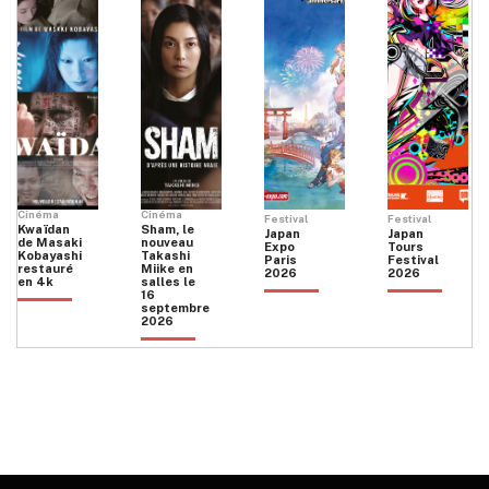
Cinéma
Cinéma
Festival
Festival
Kwaïdan
Sham, le
Japan
Japan
de Masaki
nouveau
Expo
Tours
Kobayashi
Takashi
Paris
Festival
restauré
Miike en
2026
2026
en 4k
salles le
16
septembre
2026