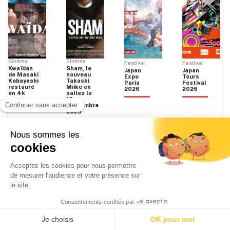
Cinéma
Cinéma
Festival
Festival
Kwaïdan
Sham, le
Japan
Japan
de Masaki
nouveau
Expo
Tours
Kobayashi
Takashi
Paris
Festival
restauré
Miike en
2026
2026
en 4k
salles le
16
septembre
2026
Facebook
Instagram