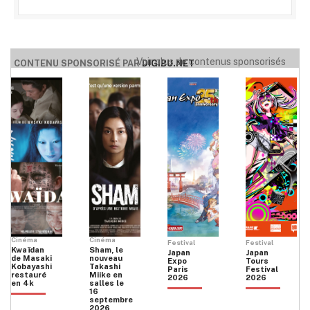
Voir plus de contenus sponsorisés
CONTENU SPONSORISÉ PAR
DIGIBU.NET
Cinéma
Cinéma
Festival
Festival
Kwaïdan
Sham, le
Japan
Japan
de Masaki
nouveau
Expo
Tours
Kobayashi
Takashi
Paris
Festival
restauré
Miike en
2026
2026
en 4k
salles le
16
septembre
2026