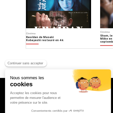
Cinéma
Cinéma
Sham, le
Kwaïdan de Masaki
Miike en 
Kobayashi restauré en 4k
septemb