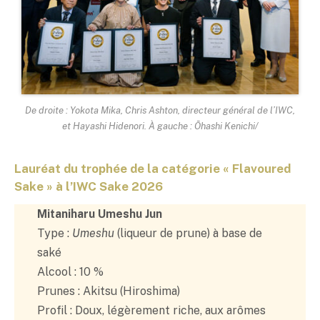
De droite : Yokota Mika, Chris Ashton, directeur général de l’IWC,
et Hayashi Hidenori. À gauche : Ōhashi Kenichi
/
Lauréat du trophée de la catégorie « Flavoured
Sake » à l’IWC Sake 2026
Mitaniharu Umeshu Jun
Type :
Umeshu
(liqueur de prune) à base de
saké
Alcool : 10 %
Prunes : Akitsu (Hiroshima)
Profil : Doux, légèrement riche, aux arômes