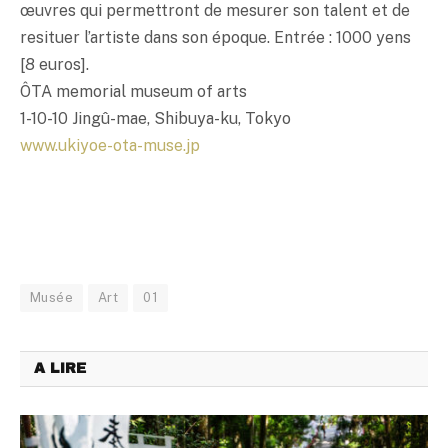
œuvres qui permettront de mesurer son talent et de
resituer l’artiste dans son époque. Entrée : 1000 yens
[8 euros].
ÔTA memorial museum of arts
1-10-10 Jingû-mae, Shibuya-ku, Tokyo
www.ukiyoe-ota-muse.jp
Musée
Art
01
A LIRE