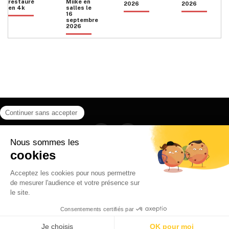
restauré
Miike en
2026
2026
en 4k
salles le
16
septembre
2026
Facebook
Instagram
HOME
QUI SOMMES NOUS
CONTACT
POLITIQUE DE CONFIDENTIALITÉ
日本語
© 2026 Ilyfunet communication