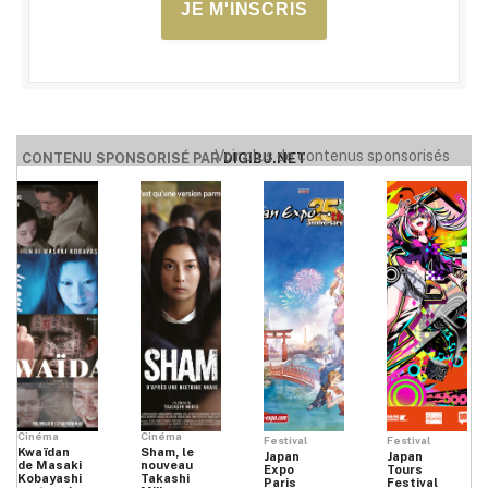
JE M'INSCRIS
Voir plus de contenus sponsorisés
CONTENU SPONSORISÉ PAR
DIGIBU.NET
Cinéma
Cinéma
Festival
Festival
Kwaïdan
Sham, le
Japan
Japan
de Masaki
nouveau
Expo
Tours
Kobayashi
Takashi
Paris
Festival