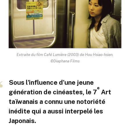
Extraite du film
Café Lumière
(2003) de Hou Hsiao-hsien.
©Diaphana Films
Sous l’influence d’une jeune
e
génération de cinéastes, le 7
Art
taïwanais a connu une notoriété
inédite qui a aussi interpelé les
Japonais.