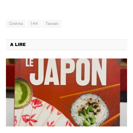
Cinéma
144
Taiwan
A LIRE