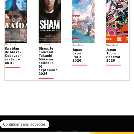
Cinéma
Cinéma
Festival
Festival
Kwaïdan
Sham, le
Japan
Japan
de Masaki
nouveau
Expo
Tours
Kobayashi
Takashi
Paris
Festival
restauré
Miike en
2026
2026
en 4k
salles le
16
septembre
2026