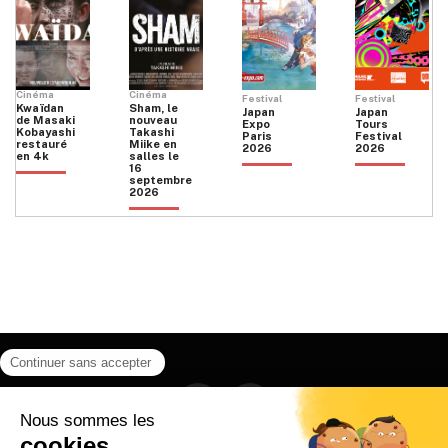
Cinéma
Cinéma
Festival
Festival
Kwaïdan
Sham, le
Japan
Japan
de Masaki
nouveau
Expo
Tours
Kobayashi
Takashi
Paris
Festival
restauré
Miike en
2026
2026
en 4k
salles le
16
septembre
2026
Facebook
Instagram